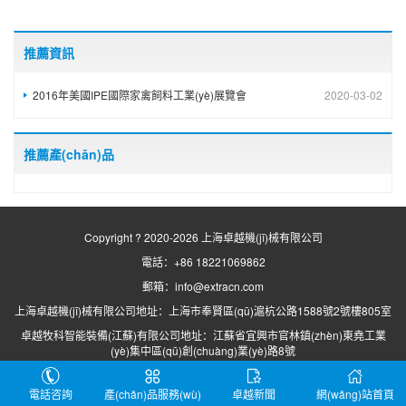
推薦資訊
2016年美國IPE國際家禽飼料工業(yè)展覽會
2020-03-02
推薦產(chǎn)品
Copyright ? 2020-2026 上海卓越機(jī)械有限公司
電話：+86 18221069862
郵箱：info@extracn.com
上海卓越機(jī)械有限公司地址：上海市奉賢區(qū)滬杭公路1588號2號樓805室
卓越牧科智能裝備(江蘇)有限公司地址：江蘇省宜興市官林鎮(zhèn)東堯工業
(yè)集中區(qū)創(chuàng)業(yè)路8號
滬ICP備19037871號
電話咨詢
產(chǎn)品服務(wù)
卓越新聞
網(wǎng)站首頁