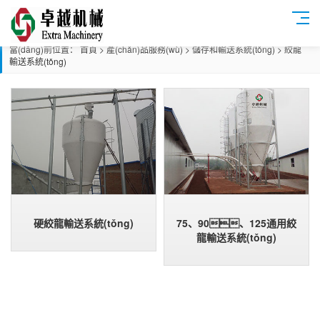
當(dāng)前位置：
首頁
>
產(chǎn)品服務(wù)
>
儲存和輸送系統(tǒng)
>
絞龍
輸送系統(tǒng)
硬絞龍輸送系統(tǒng)
75、90、125通用絞
龍輸送系統(tǒng)