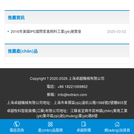
推薦資訊
2016年美國IPE國際家禽飼料工業(yè)展覽會
2020-03-02
推薦產(chǎn)品
Copyright ? 2020-2026 上海卓越機械有限公司
電話：+86 18221069862
郵箱：info@extracn.com
上海卓越機械有限公司地址：上海市奉賢區(qū)滬杭公路1588號2號樓805室
卓越牧科智能裝備(江蘇)有限公司地址：江蘇省宜興市官林鎮(zhèn)東堯工業
(yè)集中區(qū)創(chuàng)業(yè)路8號
滬ICP備19037871號
電話咨詢
產(chǎn)品服務
卓越新聞
網(wǎng)站首頁