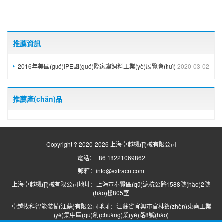
推薦資訊
2016年美國(guó)IPE國(guó)際家禽飼料工業(yè)展覽會(huì)
2020-03-02
推薦產(chǎn)品
Copyright ? 2020-2026 上海卓越機(jī)械有限公司
電話：+86 18221069862
郵箱：info@extracn.com
上海卓越機(jī)械有限公司地址：上海市奉賢區(qū)滬杭公路1588號(hào)2號
(hào)樓805室
卓越牧科智能裝備(江蘇)有限公司地址：江蘇省宜興市官林鎮(zhèn)東堯工業
(yè)集中區(qū)創(chuàng)業(yè)路8號(hào)