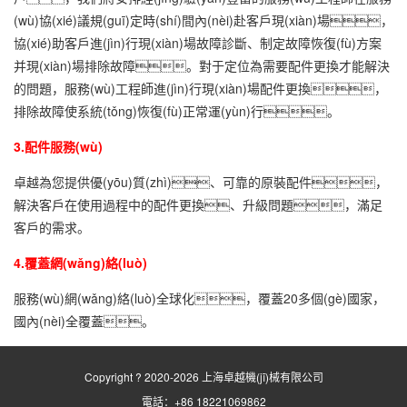
(wù)協(xié)議規(guī)定時(shí)間內(nèi)赴客戶現(xiàn)場，
協(xié)助客戶進(jìn)行現(xiàn)場故障診斷、制定故障恢復(fù)方案
并現(xiàn)場排除故障。對于定位為需要配件更換才能解決
的問題，服務(wù)工程師進(jìn)行現(xiàn)場配件更換，
排除故障使系統(tǒng)恢復(fù)正常運(yùn)行。
3.配件服務(wù)
卓越為您提供優(yōu)質(zhì)、可靠的原裝配件，
解決客戶在使用過程中的配件更換、升級問題，滿足
客戶的需求。
4.覆蓋網(wǎng)絡(luò)
服務(wù)網(wǎng)絡(luò)全球化，覆蓋20多個(gè)國家，
國內(nèi)全覆蓋。
Copyright ? 2020-2026 上海卓越機(jī)械有限公司
電話：+86 18221069862