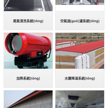
尾氣清洗系統(tǒng)
空氣過(guò)濾系統(tǒng)
加熱系統(tǒng)
水簾降溫系統(tǒng)